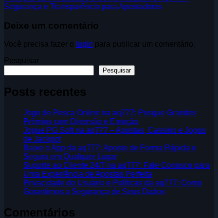
Segurança e Transparência para Apostadores
Deixe um comentário
Você precisa fazer o
login
para publicar um comentário.
Pesquisar
Pesquisar
Posts recentes
Jogo de Pesca Online na aq777: Pesque Grandes
Prêmios com Diversão e Emoção
Jogue PG Soft na aq777 – Apostas, Cassino e Jogos
de Jackpot
Baixe o App da aq777: Aposte de Forma Rápida e
Segura em Qualquer Lugar
Suporte ao Cliente 24/7 na aq777: Fale Conosco para
Uma Experiência de Apostas Perfeita
Privacidade do Usuário e Políticas da aq777: Como
Garantimos a Segurança de Seus Dados
Comentários