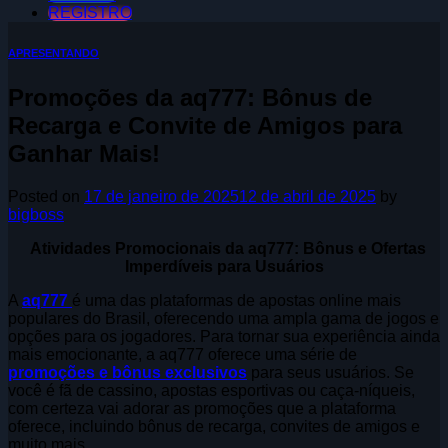
REGISTRO
APRESENTANDO
Promoções da aq777: Bônus de
Recarga e Convite de Amigos para
Ganhar Mais!
Posted on
17 de janeiro de 2025
12 de abril de 2025
by
bigboss
Atividades Promocionais da aq777: Bônus e Ofertas
Imperdíveis para Usuários
A
aq777
é uma das plataformas de apostas online mais
populares do Brasil, oferecendo uma ampla gama de jogos e
opções para os jogadores. Para tornar sua experiência ainda
mais emocionante, a aq777 oferece uma série de
promoções e bônus exclusivos
para seus usuários. Se
você é fã de cassino, apostas esportivas ou caça-níqueis,
com certeza vai adorar as promoções que a plataforma
oferece, incluindo bônus de recarga, convites de amigos e
muito mais.