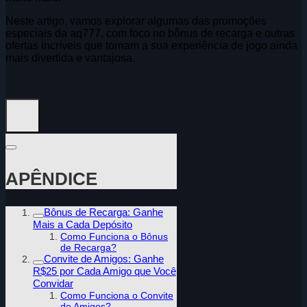
Neste artigo, vamos explorar algumas das promoções
especiais da aq777, com foco no bônus de recarga e outras
ofertas incríveis que tornam a sua experiência de jogo ainda
mais divertida e vantajosa.
APÊNDICE
Bônus de Recarga: Ganhe
Mais a Cada Depósito
Como Funciona o Bônus
de Recarga?
Convite de Amigos: Ganhe
R$25 por Cada Amigo que Você
Convidar
Como Funciona o Convite
de Amigos?