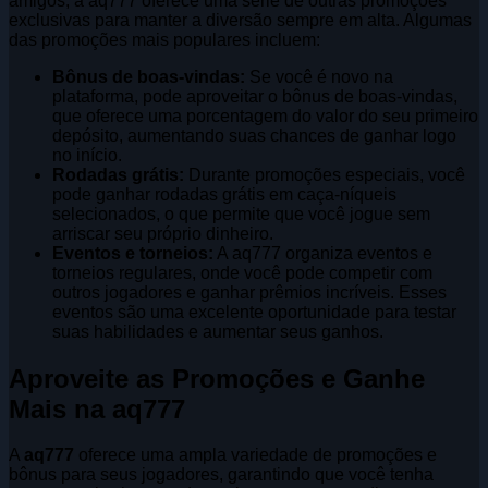
amigos, a aq777 oferece uma série de outras promoções
exclusivas para manter a diversão sempre em alta. Algumas
das promoções mais populares incluem:
Bônus de boas-vindas:
Se você é novo na
plataforma, pode aproveitar o bônus de boas-vindas,
que oferece uma porcentagem do valor do seu primeiro
depósito, aumentando suas chances de ganhar logo
no início.
Rodadas grátis:
Durante promoções especiais, você
pode ganhar rodadas grátis em caça-níqueis
selecionados, o que permite que você jogue sem
arriscar seu próprio dinheiro.
Eventos e torneios:
A aq777 organiza eventos e
torneios regulares, onde você pode competir com
outros jogadores e ganhar prêmios incríveis. Esses
eventos são uma excelente oportunidade para testar
suas habilidades e aumentar seus ganhos.
Aproveite as Promoções e Ganhe
Mais na aq777
A
aq777
oferece uma ampla variedade de promoções e
bônus para seus jogadores, garantindo que você tenha