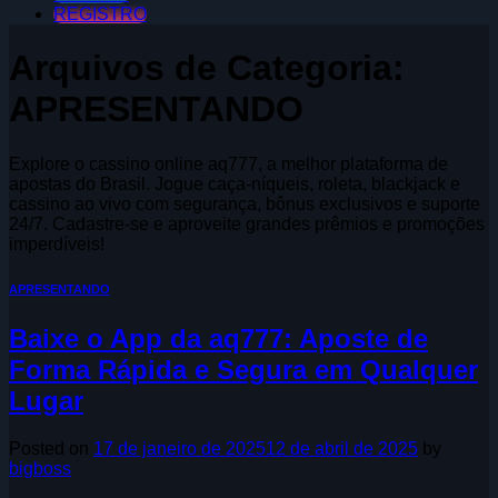
REGISTRO
Arquivos de Categoria:
APRESENTANDO
Explore o cassino online aq777, a melhor plataforma de
apostas do Brasil. Jogue caça-níqueis, roleta, blackjack e
cassino ao vivo com segurança, bônus exclusivos e suporte
24/7. Cadastre-se e aproveite grandes prêmios e promoções
imperdíveis!
APRESENTANDO
Baixe o App da aq777: Aposte de
Forma Rápida e Segura em Qualquer
Lugar
Posted on
17 de janeiro de 2025
12 de abril de 2025
by
bigboss