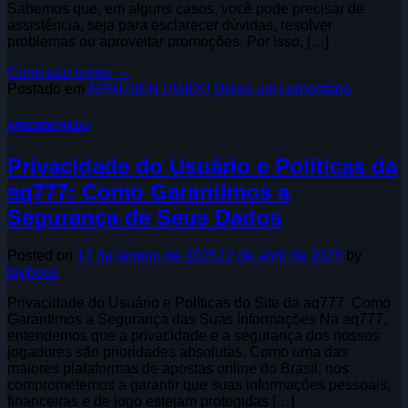
Sabemos que, em alguns casos, você pode precisar de
assistência, seja para esclarecer dúvidas, resolver
problemas ou aproveitar promoções. Por isso, […]
Continuar lendo
→
Postado em
APRESENTANDO
Deixe um comentário
APRESENTANDO
Privacidade do Usuário e Políticas da
aq777: Como Garantimos a
Segurança de Seus Dados
Posted on
17 de janeiro de 2025
12 de abril de 2025
by
bigboss
Privacidade do Usuário e Políticas do Site da aq777: Como
Garantimos a Segurança das Suas Informações Na aq777,
entendemos que a privacidade e a segurança dos nossos
jogadores são prioridades absolutas. Como uma das
maiores plataformas de apostas online do Brasil, nos
comprometemos a garantir que suas informações pessoais,
financeiras e de jogo estejam protegidas […]