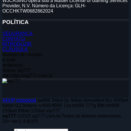
WJCASINO opera sob a Master License of Gaming Services
Provider, N.V. Número da Licença: GLH-
OCCHKTW0682862024
POLÍTICA
SEGURANÇA
CONTATO
INTRODUZIR
CLÁUSULA
Número de contato:
e-mail:
endereço:
marca: aq777
site:https://aq777.com.br
44VIP
jogogood
aa888
34bet
6z
9dbet
donaldbet
8cc
600bet
kbbet
f12
betano
cc999
ff999
12q
br999
777g
88b
hh888
255bet
89bet
120bet
vip777
aq777
©2025 aq777.com.br.Todos os direitos reservados.
18+ ver:1.4.6(1P)