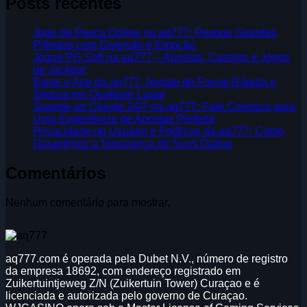
Posts recentes
Jogo de Pesca Online na aq777: Pesque Grandes
Prêmios com Diversão e Emoção
Jogue PG Soft na aq777 – Apostas, Cassino e Jogos
de Jackpot
Baixe o App da aq777: Aposte de Forma Rápida e
Segura em Qualquer Lugar
Suporte ao Cliente 24/7 na aq777: Fale Conosco para
Uma Experiência de Apostas Perfeita
Privacidade do Usuário e Políticas da aq777: Como
Garantimos a Segurança de Seus Dados
Comentários
Nenhum comentário para mostrar.
aq777.com é operada pela Dubet N.V., número de registro
da empresa 18692, com endereço registrado em
Zuikertuintjeweg Z/N (Zuikertuin Tower) Curaçao e é
licenciada e autorizada pelo governo de Curaçao.