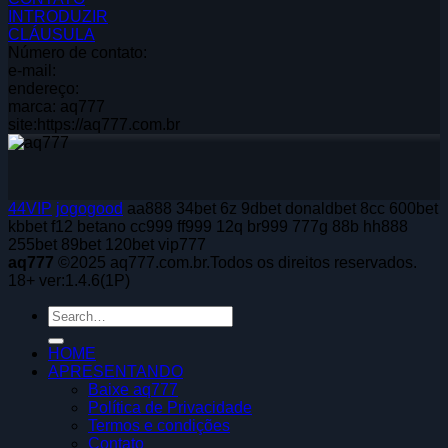
INTRODUZIR
CLÁUSULA
Número de contato:
e-mail:
endereço:
marca: aq777
site:https://aq777.com.br
44VIP
jogogood
aa888
34bet
6z
9dbet
donaldbet
8cc
600bet
kbbet
f12
betano
cc999
ff999
12q
br999
777g
88b
hh888
255bet
89bet
120bet
vip777
aq777
©2025 aq777.com.br.Todos os direitos reservados.
18+ ver:1.4.6(1P)
HOME
APRESENTANDO
Baixe aq777
Política de Privacidade
Termos e condições
Contato