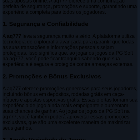
suas apostas online. A aq777 oferece uma combinação
perfeita de segurança, promoções e suporte, garantindo uma
experiência completa para todos os jogadores.
1. Segurança e Confiabilidade
A
aq777
leva a segurança muito a sério. A plataforma utiliza
tecnologia de criptografia avançada para garantir que todas
as suas transações e informações pessoais sejam
protegidas. Isso significa que, ao jogar os jogos da PG Soft
na aq777, você pode ficar tranquilo sabendo que sua
experiência é segura e protegida contra ameaças externas.
2. Promoções e Bônus Exclusivos
A aq777 oferece promoções generosas para seus jogadores,
incluindo bônus em depósitos, rodadas grátis em caça-
níqueis e apostas esportivas grátis. Essas ofertas tornam sua
experiência de jogo ainda mais empolgante e aumentam
suas chances de ganhar. Ao jogar os jogos da PG Soft na
aq777, você também poderá aproveitar essas promoções
exclusivas, que são uma excelente maneira de maximizar
seus ganhos.
3. Ampla Variedade de Jogos