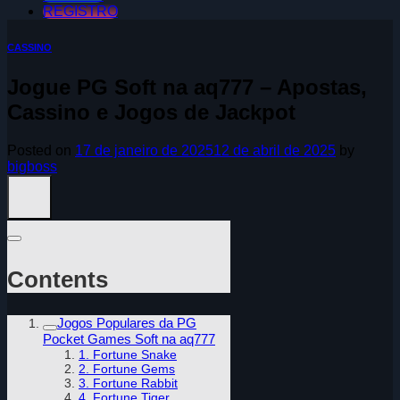
REGISTRO
CASSINO
Jogue PG Soft na aq777 – Apostas,
Cassino e Jogos de Jackpot
Posted on
17 de janeiro de 2025
12 de abril de 2025
by
bigboss
Contents
Jogos Populares da PG
Pocket Games Soft na aq777
1. Fortune Snake
2. Fortune Gems
3. Fortune Rabbit
4. Fortune Tiger