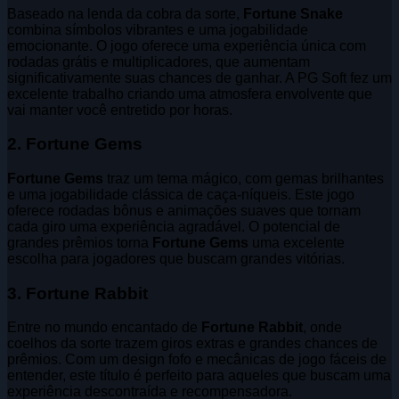
Baseado na lenda da cobra da sorte,
Fortune Snake
combina símbolos vibrantes e uma jogabilidade
emocionante. O jogo oferece uma experiência única com
rodadas grátis e multiplicadores, que aumentam
significativamente suas chances de ganhar. A PG Soft fez um
excelente trabalho criando uma atmosfera envolvente que
vai manter você entretido por horas.
2. Fortune Gems
Fortune Gems
traz um tema mágico, com gemas brilhantes
e uma jogabilidade clássica de caça-níqueis. Este jogo
oferece rodadas bônus e animações suaves que tornam
cada giro uma experiência agradável. O potencial de
grandes prêmios torna
Fortune Gems
uma excelente
escolha para jogadores que buscam grandes vitórias.
3. Fortune Rabbit
Entre no mundo encantado de
Fortune Rabbit
, onde
coelhos da sorte trazem giros extras e grandes chances de
prêmios. Com um design fofo e mecânicas de jogo fáceis de
entender, este título é perfeito para aqueles que buscam uma
experiência descontraída e recompensadora.