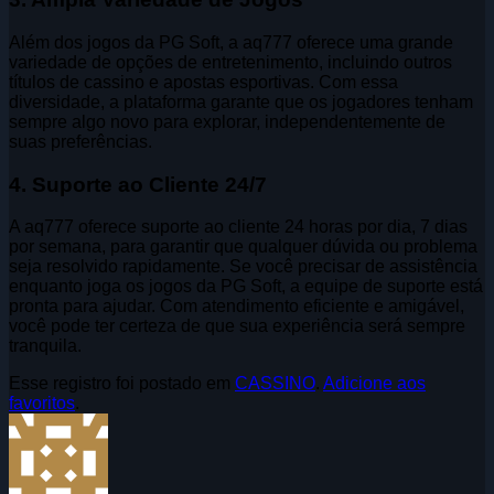
Além dos jogos da PG Soft, a aq777 oferece uma grande
variedade de opções de entretenimento, incluindo outros
títulos de cassino e apostas esportivas. Com essa
diversidade, a plataforma garante que os jogadores tenham
sempre algo novo para explorar, independentemente de
suas preferências.
4. Suporte ao Cliente 24/7
A aq777 oferece suporte ao cliente 24 horas por dia, 7 dias
por semana, para garantir que qualquer dúvida ou problema
seja resolvido rapidamente. Se você precisar de assistência
enquanto joga os jogos da PG Soft, a equipe de suporte está
pronta para ajudar. Com atendimento eficiente e amigável,
você pode ter certeza de que sua experiência será sempre
tranquila.
Esse registro foi postado em
CASSINO
.
Adicione aos
favoritos
.