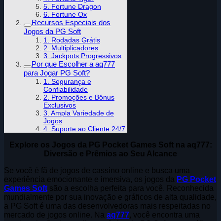
5. Fortune Dragon
6. Fortune Ox
Recursos Especiais dos
Jogos da PG Soft
1. Rodadas Grátis
2. Multiplicadores
3. Jackpots Progressivos
Por que Escolher a aq777
para Jogar PG Soft?
1. Segurança e
Confiabilidade
2. Promoções e Bônus
Exclusivos
3. Ampla Variedade de
Jogos
4. Suporte ao Cliente 24/7
Explore os Jogos da PG Pocket Games Soft na aq777:
Diversão e Prêmios ao Seu Alcance
Se você é fã de jogos de cassino online e busca uma
experiência emocionante e imersiva, os jogos da
PG Pocket
Games Soft
são a escolha perfeita para você. Reconhecida
mundialmente por sua inovação e gráficos de alta qualidade,
a PG Soft é uma das desenvolvedoras mais respeitadas no
mercado de jogos online. Na
aq777
, você encontra uma