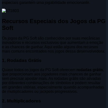
especiais garantem uma jogabilidade emocionante.
Recursos Especiais dos Jogos da PG
Soft
Os jogos da PG Soft são conhecidos por suas mecânicas
inovadoras e recursos exclusivos que aumentam a emoção
e as chances de ganhar. Aqui estão alguns dos recursos
mais comuns encontrados nos jogos dessa desenvolvedora:
1. Rodadas Grátis
Quase todos os jogos da PG Soft oferecem
rodadas grátis
,
que proporcionam aos jogadores mais chances de ganhar
sem precisar apostar mais. As rodadas grátis são ativadas
por diferentes combinações de símbolos e podem resultar
em grandes vitórias, especialmente quando acompanhadas
de multiplicadores ou jackpots progressivos.
2. Multiplicadores