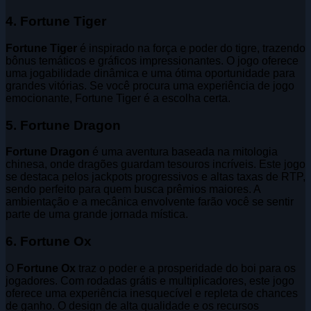
4. Fortune Tiger
Fortune Tiger
é inspirado na força e poder do tigre, trazendo
bônus temáticos e gráficos impressionantes. O jogo oferece
uma jogabilidade dinâmica e uma ótima oportunidade para
grandes vitórias. Se você procura uma experiência de jogo
emocionante, Fortune Tiger é a escolha certa.
5. Fortune Dragon
Fortune Dragon
é uma aventura baseada na mitologia
chinesa, onde dragões guardam tesouros incríveis. Este jogo
se destaca pelos jackpots progressivos e altas taxas de RTP,
sendo perfeito para quem busca prêmios maiores. A
ambientação e a mecânica envolvente farão você se sentir
parte de uma grande jornada mística.
6. Fortune Ox
O
Fortune Ox
traz o poder e a prosperidade do boi para os
jogadores. Com rodadas grátis e multiplicadores, este jogo
oferece uma experiência inesquecível e repleta de chances
de ganho. O design de alta qualidade e os recursos